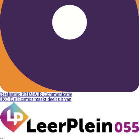
Realisatie: PRIMAIR Communicatie
IKC De Kosmos maakt deelt uit van