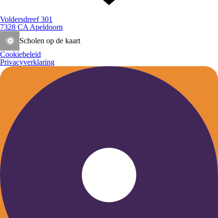
Voldersdreef 301
7328 CA Apeldoorn
Scholen op de kaart
Cookiebeleid
Privacyverklaring